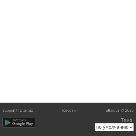
support@altair.uz
Новости
altair.uz © 2026
Тема: