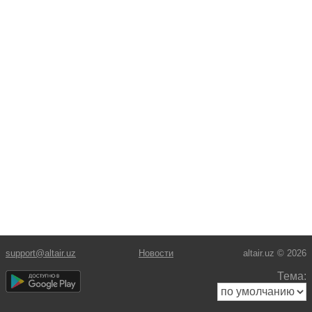
support@altair.uz
Новости
altair.uz © 2026
Тема: