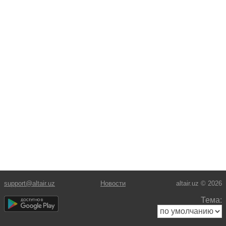
support@altair.uz
Новости
altair.uz © 2026
Тема: