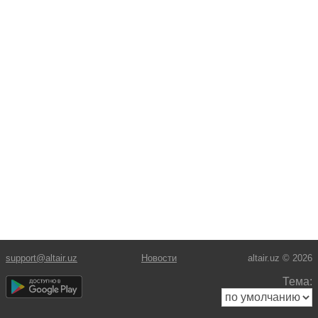
support@altair.uz
Новости
altair.uz © 2026
Тема: